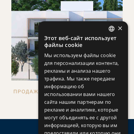
×
СОХРАНЯТЬ
Этот веб-сайт использует
ENGLISH
ПОСМОТРЕТЬ ДЕТАЛИ
файлы cookie
RUSSIAN
Мы используем файлы cookie
для персонализации контента,
рекламы и анализа нашего
трафика. Мы также передаем
информацию об
ПРОДАЖА КВАРТИРЫ С 3 СПАЛЬНЕЙ,
использовании вами нашего
Квартира
|
€390,000 +НДС
сайта нашим партнерам по
ПАФОС, КИПР
рекламе и аналитике, которые
могут объединять ее с другой
информацией, которую вы им
предоставили или которую они