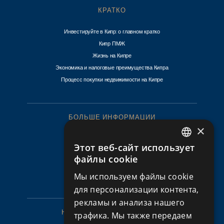
КРАТКО
Инвестируйте в Кипр: о главном кратко
Кипр ПМЖ
Жизнь на Кипре
Экономика и налоговые преимущества Кипра
Процесс покупки недвижимости на Кипре
БОЛЬШЕ ИНФОРМАЦИИ
×
Последние новости
Этот веб-сайт использует
ENGLISH
Контакт
файлы cookie
Политика конфиденциальности
RUSSIAN
Пользовательское соглашение
Мы используем файлы cookie
для персонализации контента,
рекламы и анализа нашего
НЕДВИЖИМОСТЬ НА КИПРЕ
трафика. Мы также передаем