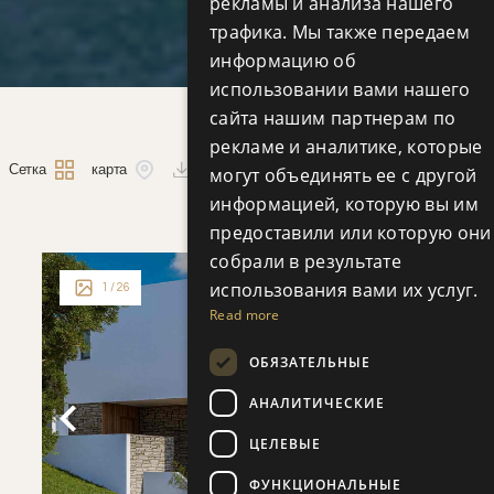
рекламы и анализа нашего
трафика. Мы также передаем
информацию об
использовании вами нашего
сайта нашим партнерам по
рекламе и аналитике, которые
поделиться этим
Сетка
карта
могут объединять ее с другой
поиском
информацией, которую вы им
предоставили или которую они
собрали в результате
использования вами их услуг.
1
/ 26
Read more
ОБЯЗАТЕЛЬНЫЕ
АНАЛИТИЧЕСКИЕ
ЦЕЛЕВЫЕ
ФУНКЦИОНАЛЬНЫЕ