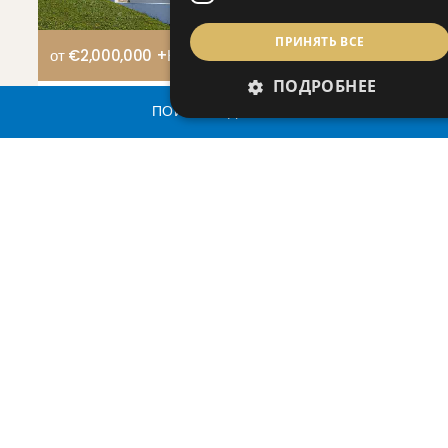
ПРИНЯТЬ ВСЕ
от €2,000,000 +НДС
ПОДРОБНЕЕ
ПОИСК НЕДВИЖИМОСТИ
LIMASSOL
THE VIEW (PHASE B)
Роскошные виллы на продажу в Лимассоле с
видами на горы и морскими пейзажами | The
View Phase B
Вилла | Спальни 5
1
/ 3