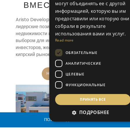
могут объединять ее с другой
ВМЕСТЕ С ARISTO
информацией, которую вы им
предоставили или которую они
Aristo Developers неизменно сохраняет
собрали в результате
лидерские позиции на рынке жилой
недвижимости и является предпочтительным
использования вами их услуг.
выбором для иностранных покупателей и
Read more
инвесторов, желающих инвестировать в
ОБЯЗАТЕЛЬНЫЕ
кипрский рынок недвижимости.
АНАЛИТИЧЕСКИЕ
ЦЕЛЕВЫЕ
НАШИ ОБЪЕКТЫ
ФУНКЦИОНАЛЬНЫЕ
ПРИНЯТЬ ВСЕ
ПОДРОБНЕЕ
ПОИСК НЕДВИЖИМОСТИ