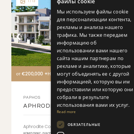
файлы cookie
1
/ 13
RUSSIA
Мы используем файлы cookie
для персонализации контента,
рекламы и анализа нашего
трафика. Мы также передаем
информацию об
использовании вами нашего
сайта нашим партнерам по
рекламе и аналитике, которые
от €200,000 +НДС
могут объединять ее с другой
информацией, которую вы им
предоставили или которую они
собрали в результате
PAPHOS
использования вами их услуг.
APHRODITE COURT
Read more
ОБЯЗАТЕЛЬНЫЕ
Aphrodite Court — это бутик-жилой
комплекс, расположенный в престижном