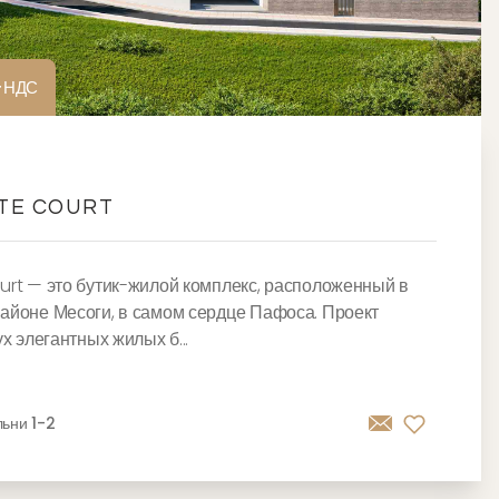
+НДС
TE COURT
urt — это бутик-жилой комплекс, расположенный в
айоне Месоги, в самом сердце Пафоса. Проект
ух элегантных жилых б...
льни 1-2