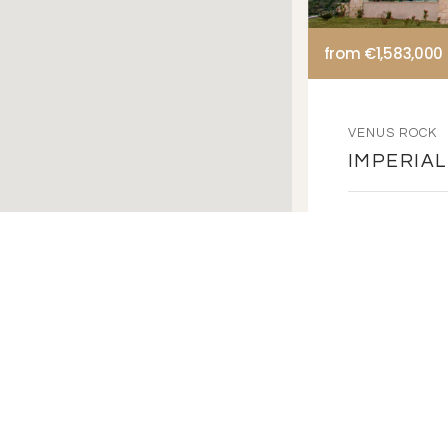
from €1,583,00
VENUS ROCK
IMPERIA
Эксклюзивный
и 7 спальням
курорте Venus
READ MORE
Вилла | Спальн