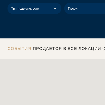
Тип недвижимости
Проект
Melania - Begonia Residences
Meteora Residential Development
СОБЫТИЯ
ПРОДАЕТСЯ В ВСЕ ЛОКАЦИИ (2