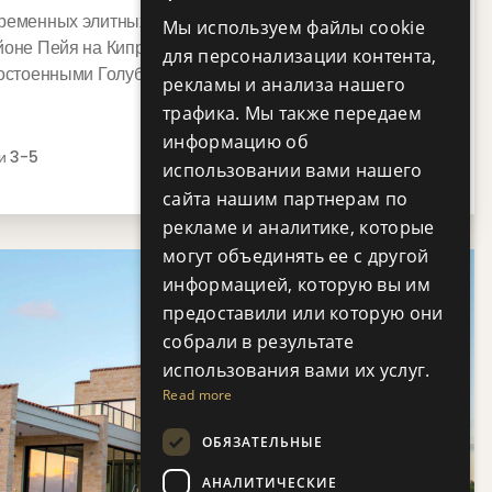
RUSSIAN
ременных элитных вилл с 3, 4 и 5 спальнями на
Мы используем файлы cookie
йоне Пейя на Кипре, рядом со знаменитыми пляжами
для персонализации контента,
остоенными Голубог...
рекламы и анализа нашего
трафика. Мы также передаем
информацию об
и 3-5
использовании вами нашего
сайта нашим партнерам по
рекламе и аналитике, которые
могут объединять ее с другой
информацией, которую вы им
предоставили или которую они
собрали в результате
использования вами их услуг.
Read more
ОБЯЗАТЕЛЬНЫЕ
АНАЛИТИЧЕСКИЕ