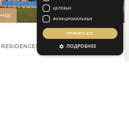
ЦЕЛЕВЫЕ
0 +НДС
ФУНКЦИОНАЛЬНЫЕ
ПРИНЯТЬ ВСЕ
ПОДРОБНЕЕ
L RESIDENCES
 жилой комплекс с фешенебельными виллами с 3, 5
и для продажи, расположенный на знаменитом гольф-
 Rock Golf Resor...
и 3-7