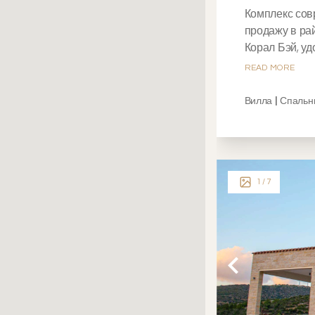
Комплекс сов
продажу в ра
Корал Бэй, уд
READ MORE
Вилла | Спальн
1
/ 7