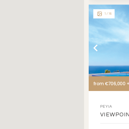
1
/ 16
from €706,000 
PEYIA
VIEWPOIN