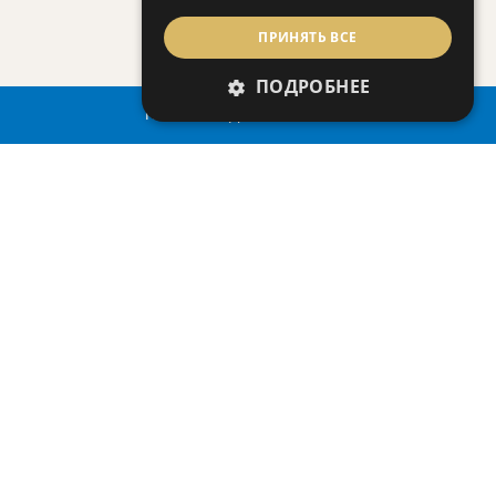
Вилла
|
€506,000 +НДС
ПРИНЯТЬ ВСЕ
ПОДРОБНЕЕ
ПОИСК НЕДВИЖИМОСТИ
СОХРАНЯТЬ
ПОСМОТРЕТЬ ДЕТАЛИ
AGNADES VILLAGE 1
Вилла
|
€494,000 +НДС