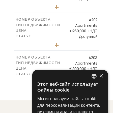
1
КОЛИЧЕСТВО СПАЛЕН
+
-
РАЗМЕР УЧАСТКА
2
m
91.92
КРЫТАЯ ПЛОЩАДЬ
A202
НОМЕР ОБЪЕКТА
Apartments
ТИП НЕДВИЖИМОСТИ
ПОСМОТРЕТЬ БОЛЬШЕ
€260,000 +НДС
ЦЕНА
Доступный
СТАТУС
2
КОЛИЧЕСТВО СПАЛЕН
+
-
РАЗМЕР УЧАСТКА
2
m
129.47
КРЫТАЯ ПЛОЩАДЬ
A203
НОМЕР ОБЪЕКТА
Apartments
ТИП НЕДВИЖИМОСТИ
ПОСМОТРЕТЬ БОЛЬШЕ
€300,000 +НДС
ЦЕНА
×
Доступный
СТАТУС
3
КОЛИЧЕСТВО СПАЛЕН
+
Этот веб-сайт использует
-
ENGLISH
РАЗМЕР УЧАСТКА
файлы cookie
2
m
165.37
КРЫТАЯ ПЛОЩАДЬ
RUSSIAN
Мы используем файлы cookie
ПОСМОТРЕТЬ БОЛЬШЕ
для персонализации контента,
рекламы и анализа нашего