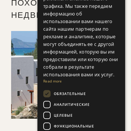
ПОХОЖИЕ ОБЪЕКТЫ
трафика. Мы также передаем
информацию об
НЕДВИЖИМОСТИ
использовании вами нашего
сайта нашим партнерам по
рекламе и аналитике, которые
могут объединять ее с другой
информацией, которую вы им
предоставили или которую они
собрали в результате
СОХРАНЯТЬ
использования вами их услуг.
Read more
ПОСМОТРЕТЬ ДЕТАЛИ
ОБЯЗАТЕЛЬНЫЕ
АНАЛИТИЧЕСКИЕ
ЦЕЛЕВЫЕ
ФУНКЦИОНАЛЬНЫЕ
ARGAKA VILLAGE 6