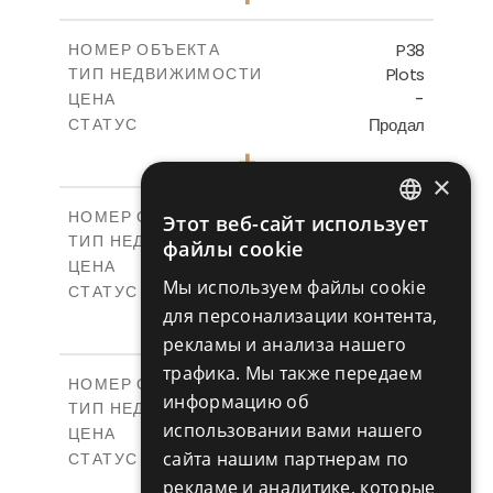
2
m
526.80
РАЗМЕР УЧАСТКА
-
КРЫТАЯ ПЛОЩАДЬ
P38
НОМЕР ОБЪЕКТА
Plots
ТИП НЕДВИЖИМОСТИ
ПОСМОТРЕТЬ БОЛЬШЕ
-
ЦЕНА
Продал
СТАТУС
0
КОЛИЧЕСТВО СПАЛЕН
+
2
m
576.30
РАЗМЕР УЧАСТКА
×
-
КРЫТАЯ ПЛОЩАДЬ
P39
НОМЕР ОБЪЕКТА
Этот веб-сайт использует
ENGLISH
Plots
ТИП НЕДВИЖИМОСТИ
файлы cookie
ПОСМОТРЕТЬ БОЛЬШЕ
-
ЦЕНА
RUSSIAN
Мы используем файлы cookie
Продал
СТАТУС
для персонализации контента,
0
КОЛИЧЕСТВО СПАЛЕН
+
2
m
530.01
рекламы и анализа нашего
РАЗМЕР УЧАСТКА
-
КРЫТАЯ ПЛОЩАДЬ
трафика. Мы также передаем
P40
НОМЕР ОБЪЕКТА
информацию об
Plots
ТИП НЕДВИЖИМОСТИ
ПОСМОТРЕТЬ БОЛЬШЕ
использовании вами нашего
-
ЦЕНА
сайта нашим партнерам по
Продал
СТАТУС
0
рекламе и аналитике, которые
КОЛИЧЕСТВО СПАЛЕН