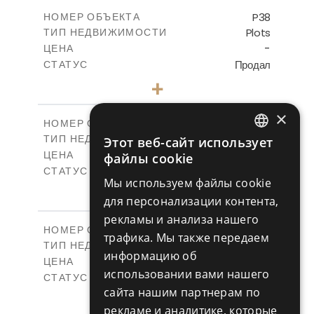
-
КРЫТАЯ ПЛОЩАДЬ
P38
НОМЕР ОБЪЕКТА
Plots
ТИП НЕДВИЖИМОСТИ
ПОСМОТРЕТЬ БОЛЬШЕ
-
ЦЕНА
Продал
СТАТУС
0
КОЛИЧЕСТВО СПАЛЕН
+
2
m
576.30
РАЗМЕР УЧАСТКА
-
×
КРЫТАЯ ПЛОЩАДЬ
P39
НОМЕР ОБЪЕКТА
Plots
Этот веб-сайт использует
ТИП НЕДВИЖИМОСТИ
ПОСМОТРЕТЬ БОЛЬШЕ
ENGLISH
-
файлы cookie
ЦЕНА
Продал
СТАТУС
RUSSIAN
Мы используем файлы cookie
0
КОЛИЧЕСТВО СПАЛЕН
+
для персонализации контента,
2
m
530.01
РАЗМЕР УЧАСТКА
рекламы и анализа нашего
-
КРЫТАЯ ПЛОЩАДЬ
P40
НОМЕР ОБЪЕКТА
трафика. Мы также передаем
Plots
ТИП НЕДВИЖИМОСТИ
ПОСМОТРЕТЬ БОЛЬШЕ
информацию об
-
ЦЕНА
использовании вами нашего
Продал
СТАТУС
сайта нашим партнерам по
0
КОЛИЧЕСТВО СПАЛЕН
+
2
m
558.00
рекламе и аналитике, которые
РАЗМЕР УЧАСТКА