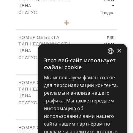
-
ЦЕНА
Продал
СТАТУС
0
КОЛИЧЕСТВО СПАЛЕН
+
2
m
576.30
РАЗМЕР УЧАСТКА
-
КРЫТАЯ ПЛОЩАДЬ
P39
НОМЕР ОБЪЕКТА
Plots
ТИП НЕДВИЖИМОСТИ
ПОСМОТРЕТЬ БОЛЬШЕ
×
-
ЦЕНА
Продал
СТАТУС
Этот веб-сайт использует
ENGLISH
0
КОЛИЧЕСТВО СПАЛЕН
+
файлы cookie
2
m
530.01
РАЗМЕР УЧАСТКА
RUSSIAN
Мы используем файлы cookie
-
КРЫТАЯ ПЛОЩАДЬ
P40
НОМЕР ОБЪЕКТА
для персонализации контента,
Plots
ТИП НЕДВИЖИМОСТИ
ПОСМОТРЕТЬ БОЛЬШЕ
рекламы и анализа нашего
-
ЦЕНА
трафика. Мы также передаем
Продал
СТАТУС
информацию об
0
КОЛИЧЕСТВО СПАЛЕН
+
2
использовании вами нашего
m
558.00
РАЗМЕР УЧАСТКА
-
сайта нашим партнерам по
КРЫТАЯ ПЛОЩАДЬ
P41
НОМЕР ОБЪЕКТА
рекламе и аналитике, которые