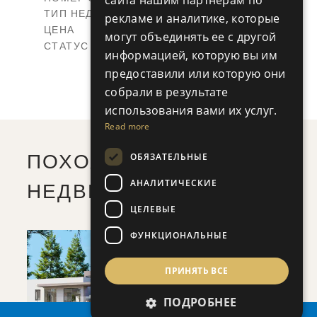
сайта нашим партнерам по
Villas
ТИП НЕДВИЖИМОСТИ
ПОСМОТРЕТЬ БОЛЬШЕ
рекламе и аналитике, которые
-
ЦЕНА
могут объединять ее с другой
Продал
СТАТУС
информацией, которую вы им
3
КОЛИЧЕСТВО СПАЛЕН
+
предоставили или которую они
2
m
319.19
РАЗМЕР УЧАСТКА
собрали в результате
2
m
207.27
КРЫТАЯ ПЛОЩАДЬ
использования вами их услуг.
ПОСМОТРЕТЬ БОЛЬШЕ
Read more
ОБЯЗАТЕЛЬНЫЕ
ПОХОЖИЕ ОБЪЕКТЫ
АНАЛИТИЧЕСКИЕ
НЕДВИЖИМОСТИ
ЦЕЛЕВЫЕ
ФУНКЦИОНАЛЬНЫЕ
ПРИНЯТЬ ВСЕ
ПОДРОБНЕЕ