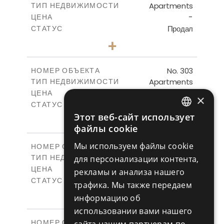
Apartments
ТИП НЕДВИЖИМОСТИ
ПОСМОТРЕТЬ БОЛЬШЕ
-
ЦЕНА
Продал
СТАТУС
3
КОЛИЧЕСТВО СПАЛЕН
+
-
РАЗМЕР УЧАСТКА
2
m
196.11
КРЫТАЯ ПЛОЩАДЬ
No. 303
НОМЕР ОБЪЕКТА
Apartments
ТИП НЕДВИЖИМОСТИ
ПОСМОТРЕТЬ БОЛЬШЕ
-
ЦЕНА
×
Продал
СТАТУС
2
Этот веб-сайт использует
КОЛИЧЕСТВО СПАЛЕН
+
ENGLISH
-
файлы cookie
РАЗМЕР УЧАСТКА
2
m
153.39
RUSSIAN
КРЫТАЯ ПЛОЩАДЬ
Мы используем файлы cookie
V1
НОМЕР ОБЪЕКТА
Villas
для персонализации контента,
ТИП НЕДВИЖИМОСТИ
ПОСМОТРЕТЬ БОЛЬШЕ
-
ЦЕНА
рекламы и анализа нашего
Продал
СТАТУС
трафика. Мы также передаем
3
КОЛИЧЕСТВО СПАЛЕН
+
информацию об
2
m
231.57
РАЗМЕР УЧАСТКА
использовании вами нашего
2
m
205.89
КРЫТАЯ ПЛОЩАДЬ
V2
НОМЕР ОБЪЕКТА